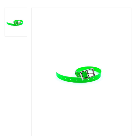
Biothane
Ean13
2000000000756