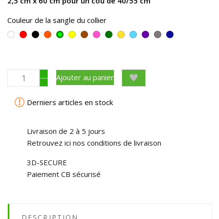
2,5 cm x 60 cm pour un cou de 40/55 cm
Couleur de la sangle du collier
Blanc
Rouge
Noir
Orange
Jaune
Marron
Rose
vert
jaune
bleu
violet
Gris
Bleu
Vert
foncé
oeuf
ciel
roi
Ajouter au panier
Derniers articles en stock
Livraison de 2 à 5 jours
Retrouvez ici nos conditions de livraison
3D-SECURE
Paiement CB sécurisé
DESCRIPTION