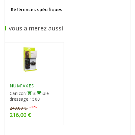
Références spécifiques
vous aimerez aussi
NUM'AXES
Canicom ensemble
dressage 1500
Prix
-10%
Prix
240,00 €
216,00 €
de
base