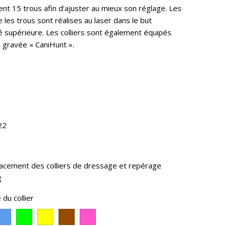
ent 15 trous afin d’ajuster au mieux son réglage. Les
 les trous sont réalises au laser dans le but
té supérieure. Les colliers sont également équipés
 gravée « CaniHunt ».
22
lacement des colliers de dressage et repérage
g
 du collier
ange
Bleu
Vert
Jaune
Marron
Rose