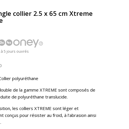
gle collier 2.5 x 65 cm Xtreme
e
2 à 5 jours ouvrés
0
llier polyuréthane
le double de la gamme XTREME sont composés de
duite de polyuréthane translucide.
ition, les colliers XTREME sont léger et
t conçus pour résister au froid, à l’abrasion ainsi
s.