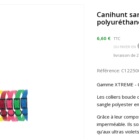
Canihunt san
polyuréthan
6,60 €
TTC
OU PAYER EN
livraison de 
Référence: C12250
Gamme XTREME - Co
Les colliers bouc
sangle polyester en
Grâce à leur compos
imperméable. Ils son
qu’aux ultras violet