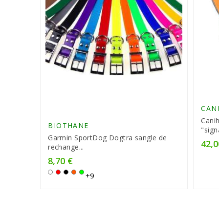
CAN
Canih
BIOTHANE
"sign
Garmin SportDog Dogtra sangle de
42,0
Prix
rechange...
8,70 €
Prix
Blanc
Rouge
Noir
Orange
Vert
+9