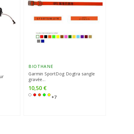
BIOTHANE
Garmin SportDog Dogtra sangle
ur
gravée...
10,50 €
Prix
Blanc
Rouge
Orange
Vert
Jaune
+7