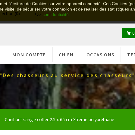
on et l'écriture de Cookies sur votre appareil connecté. Ces Cookies (pet
ne visite, de sécuriser votre connexion et de réaliser des statistiques 
election
(0)
cgv
confidentialité
0
MON COMPTE
CHIEN
OCCASIONS
TE
"Des chasseurs au service des chasseurs
Canihunt sangle collier 2.5 x 65 cm Xtreme polyuréthane
→