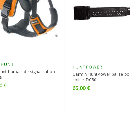
IHUNT
HUNTPOWER
unt harnais de signalisation
Garmin HuntPower balise po
al"
collier DC50
0 €
65,00 €
Prix