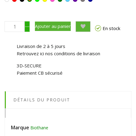
Blanc
Rouge
Noir
Vert
Jaune
Rose
vert
bleu
violet
Gris
Bleu
Orange
foncé
ciel
roi
Ajouter au panier
En stock
Livraison de 2 à 5 jours
Retrouvez ici nos conditions de livraison
3D-SECURE
Paiement CB sécurisé
DÉTAILS DU PRODUIT
Marque
Biothane